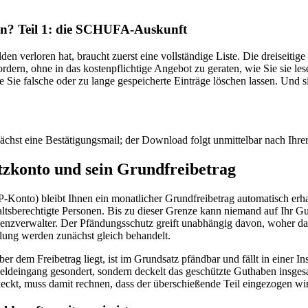
en? Teil 1: die SCHUFA-Auskunft
n verloren hat, braucht zuerst eine vollständige Liste. Die dreiseitige 
rn, ohne in das kostenpflichtige Angebot zu geraten, wie Sie sie lese
ie Sie falsche oder zu lange gespeicherte Einträge löschen lassen. Un
ächst eine Bestätigungsmail; der Download folgt unmittelbar nach Ihre
tzkonto und sein Grundfreibetrag
Konto) bleibt Ihnen ein monatlicher Grundfreibetrag automatisch erhal
altsberechtigte Personen. Bis zu dieser Grenze kann niemand auf Ihr G
venzverwalter. Der Pfändungsschutz greift unabhängig davon, woher da
lung werden zunächst gleich behandelt.
ber dem Freibetrag liegt, ist im Grundsatz pfändbar und fällt in einer 
 Geldeingang gesondert, sondern deckelt das geschützte Guthaben insg
deckt, muss damit rechnen, dass der überschießende Teil eingezogen wi