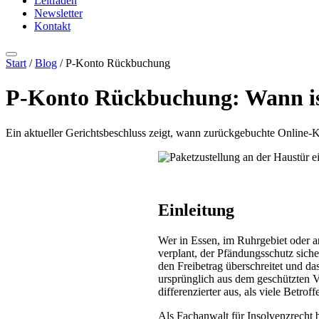
Leitfäden
Newsletter
Kontakt
Start
/
Blog
/ P-Konto Rückbuchung
P-Konto Rückbuchung: Wann is
Ein aktueller Gerichtsbeschluss zeigt, wann zurückgebuchte Online-
Einleitung
Wer in Essen, im Ruhrgebiet oder 
verplant, der Pfändungsschutz sich
den Freibetrag überschreitet und d
ursprünglich aus dem geschützten V
differenzierter aus, als viele Betrof
Als
Fachanwalt für Insolvenzrecht
b