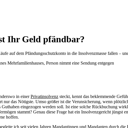
t Ihr Geld pfändbar?
Käufe auf dem Pfändungsschutzkonto in die Insolvenzmasse fallen – un
anderswo in einer
Privatinsolvenz
steckt, kennt das beklemmende Gefühl
ert nur das Nötigste. Umso größer ist die Verunsicherung, wenn plötzli
as Guthaben eingezogen werden soll. Ist eine solche Rückbuchung wirk
ermögen stammt? Genau diese Frage hat ein Insolvenzgericht jüngst ent
fene hoffen.
egleite ich seit vielen Jahren Mandantinnen und Mandanten durch die P