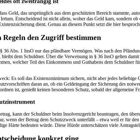
des oft zweitrangig ist
dass Geld, das ursprünglich aus dem geschützten Bereich stammte, auto
ter Irrtum. Entscheidend ist nicht allein, woher das Geld kam, sondern o
 Existenzsicherung dient. Genau an diesem Punkt setzt die hier besproc
en Regeln den Zugriff bestimmen
h § 36 Abs. 1 InsO nur das pfändbare Vermögen. Was nach den Pfändung
, bleibt dem Schuldner. Über die Verweisung in § 36 InsO gelten damit
timmen, welcher Teil des Einkommens und Guthabens dem Schuldner für
weck: Es soll das Existenzminimum sichern, nicht aber jedes beliebige
utzvorschriften daran an, ob ein Geldeingang der Sicherung des notwe
dnen ist, genießt keinen besonderen Schutz, sobald der allgemeine Fre
utzinstrument
etrag, kann der Schuldner beim Insolvenzgericht beantragen, den über
nur, wenn der Betrag dem Schutzzweck unterfällt – etwa weil er für de
lige Härte bedeuten würde. Diese Hürde unterschätzen viele Antragstell
ntscheidung konkret ging