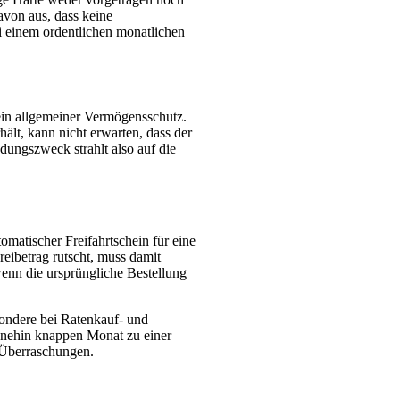
avon aus, dass keine
i einem ordentlichen monatlichen
ein allgemeiner Vermögensschutz.
lt, kann nicht erwarten, dass der
dungszweck strahlt also auf die
matischer Freifahrtschein für eine
eibetrag rutscht, muss damit
wenn die ursprüngliche Bestellung
sondere bei Ratenkauf- und
ohnehin knappen Monat zu einer
 Überraschungen.