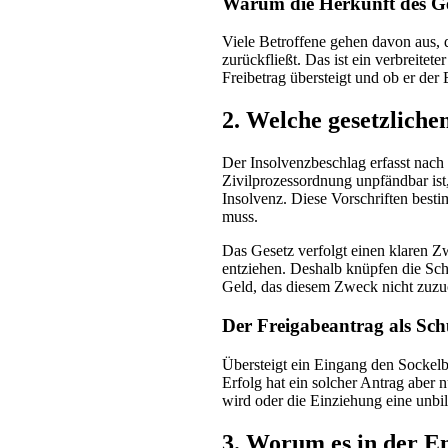
Warum die Herkunft des Gel
Viele Betroffene gehen davon aus, 
zurückfließt. Das ist ein verbreite
Freibetrag übersteigt und ob er der
2. Welche gesetzlich
Der Insolvenzbeschlag erfasst nac
Zivilprozessordnung unpfändbar ist
Insolvenz. Diese Vorschriften bes
muss.
Das Gesetz verfolgt einen klaren Z
entziehen. Deshalb knüpfen die Sch
Geld, das diesem Zweck nicht zuzuor
Der Freigabeantrag als Sch
Übersteigt ein Eingang den Sockelb
Erfolg hat ein solcher Antrag aber 
wird oder die Einziehung eine unbil
3. Worum es in der E