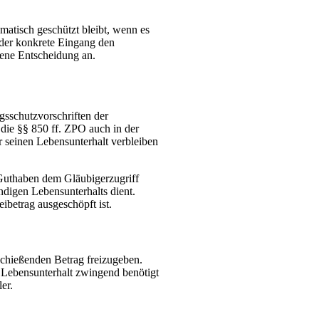
matisch geschützt bleibt, wenn es
b der konkrete Eingang den
hene Entscheidung an.
sschutzvorschriften der
 die §§ 850 ff. ZPO auch in der
 seinen Lebensunterhalt verbleiben
 Guthaben dem Gläubigerzugriff
ndigen Lebensunterhalts dient.
ibetrag ausgeschöpft ist.
schießenden Betrag freizugeben.
n Lebensunterhalt zwingend benötigt
er.