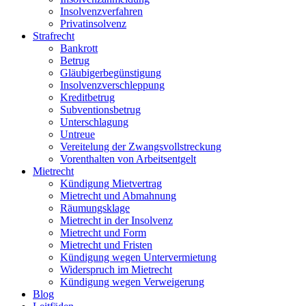
Insolvenzverfahren
Privatinsolvenz
Strafrecht
Bankrott
Betrug
Gläubigerbegünstigung
Insolvenzverschleppung
Kreditbetrug
Subventionsbetrug
Unterschlagung
Untreue
Vereitelung der Zwangsvollstreckung
Vorenthalten von Arbeitsentgelt
Mietrecht
Kündigung Mietvertrag
Mietrecht und Abmahnung
Räumungsklage
Mietrecht in der Insolvenz
Mietrecht und Form
Mietrecht und Fristen
Kündigung wegen Untervermietung
Widerspruch im Mietrecht
Kündigung wegen Verweigerung
Blog