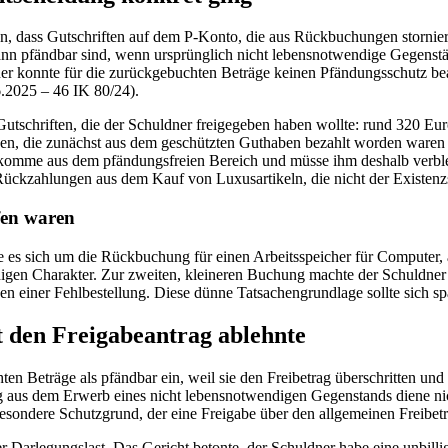
en, dass Gutschriften auf dem P-Konto, die aus Rückbuchungen storni
 dann pfändbar sind, wenn ursprünglich nicht lebensnotwendige Gegenst
ner konnte für die zurückgebuchten Beträge keinen Pfändungsschutz 
.2025 – 46 IK 80/24).
utschriften, die der Schuldner freigegeben haben wollte: rund 320 Eu
gen, die zunächst aus dem geschützten Guthaben bezahlt worden waren
 komme aus dem pfändungsfreien Bereich und müsse ihm deshalb verblei
ückzahlungen aus dem Kauf von Luxusartikeln, die nicht der Existenz
fen waren
te es sich um die Rückbuchung für einen Arbeitsspeicher für Computer, 
gen Charakter. Zur zweiten, kleineren Buchung machte der Schuldner
en einer Fehlbestellung. Diese dünne Tatsachengrundlage sollte sich sp
 den Freigabeantrag ablehnte
ten Beträge als pfändbar ein, weil sie den Freibetrag überschritten und
g aus dem Erwerb eines nicht lebensnotwendigen Gegenstands diene ni
esondere Schutzgrund, der eine Freigabe über den allgemeinen Freibetr
er Darlegungslast. Das Gericht betonte, der Schuldner habe eine unbill