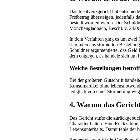
Das Insolvenzgericht hat entschied
Freibetrag übersteigen, jedenfalls
bestellt worden waren. Der Schuld
Mönchengladbach, Beschl. v. 24.06
In dem Verfahren ging es um zwei G
stammten aus stornierten Bestellun
Schuldner argumentierte, das Geld
dem entgegen, es handele sich um R
Welche Bestellungen betrof
Bei der größeren Gutschrift handel
Konsumartikel ohne lebensnotwendi
lediglich von einer Stornierung weg
4. Warum das Gericht
Das Gericht stufte die zurückgebuch
Charakter hatten. Eine Rückzahlun
Lebensunterhalts. Damit fehle der b
Bemerkenswert ist die Verteilung d