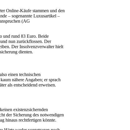
erter Online-Käufe stammen und den
ände – sogenannte Luxusartikel –
beanspruchen (AG
ro und rund 83 Euro. Beide
 und nun zurückflossen. Der
ben. Der Insolvenzverwalter hielt
sicherung dienten.
also einen technischen
 kaum nähere Angaben; er sprach
äter als entscheidend erweisen.
 keinen existenzsichernden
cht der Sicherung des notwendigen
ag hinaus rechtfertigen könnte.
ige Härte weder vorgetragen noch