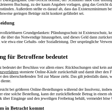
kleineren Buchung, zu der kaum Angaben vorlagen, ging das Gericht d
nstünden. Außerdem stellte es darauf ab, dass das Existenzminimum be
sweise geringen Beträge nicht konkret gefährdet sei.
heidung
hvollziehbaren Grundgedanken: Pfändungsschutz ist Existenzschutz, k
die über das Notwendige hinausgehen, und dieses Geld dann zurückerhä
 wie etwa eine Gehalts- oder Sozialleistung. Der ursprüngliche Verwen
ng für Betroffene bedeutet
z bedeutet der Beschluss vor allem eines: Rückbuchungen sind kein auto
enzverfahren
stornierte Online-Käufe zurückerhält und damit über den Fr
r den überschießenden Teil zur Masse zieht. Das gilt jedenfalls dann, 
diente.
Vorsicht bei größeren Online-Bestellungen während der Insolvenz, insbe
ler eine solche Bestellung, kann der zurückfließende Betrag in einem 
k über Eingänge und den jeweiligen Freibetrag behält, vermeidet böse
em in Betracht kommt