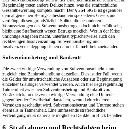
Regelmäßig treten andere Delikte hinzu, was die strafrechtliche
Gesamtbewertung komplex macht. Der § 264 StGB ist gegenüber
dem allgemeinen Betrugstatbestand ein spezielleres Gesetz und
verdrängt diesen grundsätzlich. Sollten die besonderen
Voraussetzungen des Subventionsbetrugs jedoch nicht erfüllt sein,
bleibt eine Strafbarkeit wegen Betrugs möglich. Wer in der Krise
unrichtige Angaben macht, unterlässt typischerweise auch den
rechtzeitigen Insolvenzantrag. Subventionsbetrug und
Insolvenzverschleppung stehen dann in Tatmehrheit zueinander.
Subventionsbetrug und Bankrott
Die zweckwidrige Verwendung von Subventionsmitteln kann
zugleich eine Bankrotthandlung darstellen. Dies ist der Fall, wenn
die Gelder für unwirtschaftliche Ausgaben oder zur Begünstigung
einzelner Gläubiger verwendet werden. Auch hier liegt regelmäßig
Tatmehrheit zwischen Subventionsbetrug und Bankrott vor.
Zusätzlich kann die zweckwidrige Verwendung eine Untreue
gegenüber der Gesellschaft darstellen, wenn dadurch deren
Vermögen geschädigt wird. Subventionsbetrug und Untreue stehen
ebenfalls in Tatmehrheit. Eine umfassende strafrechtliche
Verteidigung muss daher alle möglichen Delikte im Blick behalten.
6. Strafrahmen und Rechtsfolgen beim