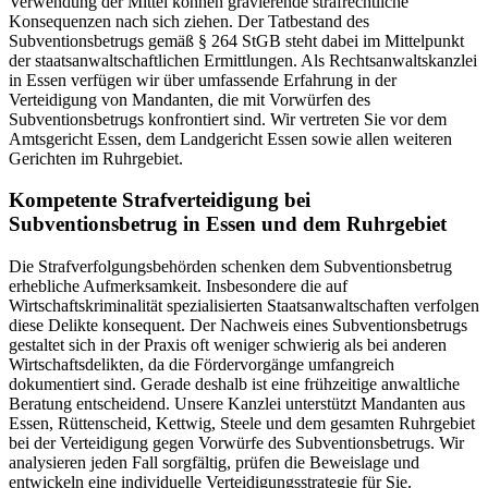
Verwendung der Mittel können gravierende strafrechtliche
Konsequenzen nach sich ziehen. Der Tatbestand des
Subventionsbetrugs gemäß § 264 StGB steht dabei im Mittelpunkt
der staatsanwaltschaftlichen Ermittlungen. Als Rechtsanwaltskanzlei
in Essen verfügen wir über umfassende Erfahrung in der
Verteidigung von Mandanten, die mit Vorwürfen des
Subventionsbetrugs konfrontiert sind. Wir vertreten Sie vor dem
Amtsgericht Essen, dem Landgericht Essen sowie allen weiteren
Gerichten im Ruhrgebiet.
Kompetente Strafverteidigung bei
Subventionsbetrug in Essen und dem Ruhrgebiet
Die Strafverfolgungsbehörden schenken dem Subventionsbetrug
erhebliche Aufmerksamkeit. Insbesondere die auf
Wirtschaftskriminalität spezialisierten Staatsanwaltschaften verfolgen
diese Delikte konsequent. Der Nachweis eines Subventionsbetrugs
gestaltet sich in der Praxis oft weniger schwierig als bei anderen
Wirtschaftsdelikten, da die Fördervorgänge umfangreich
dokumentiert sind. Gerade deshalb ist eine frühzeitige anwaltliche
Beratung entscheidend. Unsere Kanzlei unterstützt Mandanten aus
Essen, Rüttenscheid, Kettwig, Steele und dem gesamten Ruhrgebiet
bei der Verteidigung gegen Vorwürfe des Subventionsbetrugs. Wir
analysieren jeden Fall sorgfältig, prüfen die Beweislage und
entwickeln eine individuelle Verteidigungsstrategie für Sie.