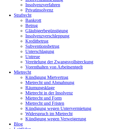
Insolvenzverfahren
Privatinsolvenz
Strafrecht
Bankrott
Betrug
Gläubigerbegünstigung
Insolvenzverschleppung
Kreditbetrug
Subventionsbetrug
Unterschlagung
Untreue
Vereitelung der Zwangsvollstreckung
Vorenthalten von Arbeitsentgelt
Mietrecht
Kündigung Mietvertrag
Mietrecht und Abmahnung
Räumungsklage
Mietrecht in der Insolvenz
Mietrecht und Form
Mietrecht und Fristen
Kündigung wegen Untervermietung
Widerspruch im Mietrecht
Kündigung wegen Verweigerung
Blog