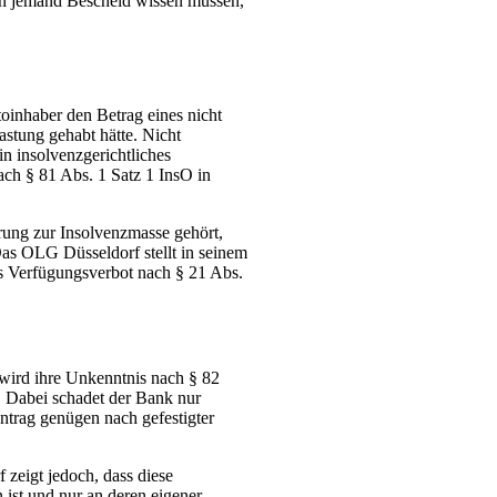
on jemand Bescheid wissen müssen,
inhaber den Betrag eines nicht
astung gehabt hätte. Nicht
in insolvenzgerichtliches
ch § 81 Abs. 1 Satz 1 InsO in
erung zur Insolvenzmasse gehört,
 Das OLG Düsseldorf stellt in seinem
es Verfügungsverbot nach § 21 Abs.
 wird ihre Unkenntnis nach § 82
. Dabei schadet der Bank nur
ntrag genügen nach gefestigter
zeigt jedoch, dass diese
ist und nur an deren eigener