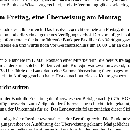
der Bank das Wissen zugerechnet, und die Vermutung gilt als widerlegt
 am Freitag, eine Überweisung am Montag
gerade deshalb lehrreich. Das Insolvenzgericht ordnete am Freitag, dem
 an und erließ ein allgemeines Verfügungsverbot. Der vorläufige Insol
 informierte er die kontoführende Bank per Fax über das Verfügungsv
sstelle ein und wurde noch vor Geschäftsschluss um 16:00 Uhr an die 
t.
. Sie landete im E-Mail-Postfach einer Mitarbeiterin, die bereits freita
e andere, mit solchen Fällen vertraute Kollegin war zwar anwesend, ha
8 Uhr führte die Bank dann eine Sammelüberweisung über insgesamt
erin in Auftrag gegeben hatte. Erst danach wurde das Konto gesperrt.
cht stritten
on der Bank die Erstattung der überwiesenen Beträge nach § 675u BGB
Verfügungsverbot zum Zeitpunkt der Überweisung schlicht nicht gekannt,
ng der Unkenntnis für sie. Das Landgericht folgte zunächst dieser Sic
nd gab dem Insolvenzverwalter in der Berufung recht. Die Bank müsse
rfügungsverbot vor Ausführung der Überweisung gekannt. Maßgeblicher 
s dahin hätte der Leistungserfolg noch verhindert werden können.