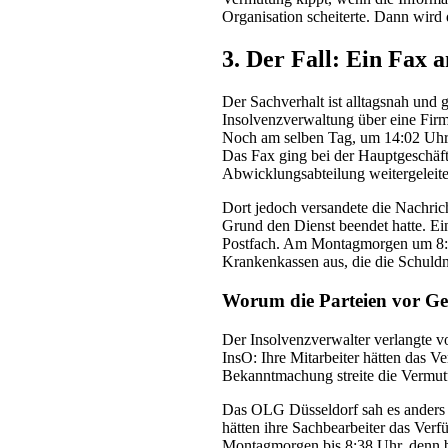
Organisation scheiterte. Dann wird 
3. Der Fall: Ein Fax
Der Sachverhalt ist alltagsnah und 
Insolvenzverwaltung über eine Firma
Noch am selben Tag, um 14:02 Uhr,
Das Fax ging bei der Hauptgeschäft
Abwicklungsabteilung weitergeleite
Dort jedoch versandete die Nachricht
Grund den Dienst beendet hatte. Ein
Postfach. Am Montagmorgen um 8:3
Krankenkassen aus, die die Schuldn
Worum die Parteien vor Geri
Der Insolvenzverwalter verlangte v
InsO: Ihre Mitarbeiter hätten das 
Bekanntmachung streite die Vermutu
Das OLG Düsseldorf sah es anders u
hätten ihre Sachbearbeiter das Ve
Montagmorgen bis 8:38 Uhr, denn bi