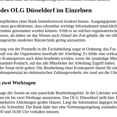
 des OLG Düsseldorf im Einzelnen
ionspflichten einer Bank bemerkenswert konkret heraus. Ausgangspunkt 
muss gewährleisten, dass erkennbar wichtige Informationen tatsächlic
 Kenntnis genommen werden können. Fehlt es an solchen organisatoris
sen, als hätten sie das Wissen nach Ablauf der Zeit gehabt, die ein eff
t angesichts moderner Bürotechnik gering anzusetzen.
tung von der Poststelle in die Fachabteilung sogar in Ordnung; das Fax 
ft war die Organisation innerhalb der Abteilung: Es fehlte eine wirks
wie Kontosperren auch dann bearbeitet werden, wenn die zuständige Mit
Sammel-Postfach, auf das alle Mitarbeiter der Abteilung Zugriff haben
der Senat nicht gelten: Die Bearbeitung einer Kontosperre dauert für ein
nspotenzial im elektronischen Zahlungsverkehr, der rund um die Uhr l
is zwei Werktagen
age des Senats an eine pauschale Bearbeitungsfrist. In der Literatur wird
en ein bis zwei Werktage anzusetzen. Das OLG Düsseldorf stellt klar: 
 mehreren Abteilungen großer Häuser. Liegt die Information dagegen ber
liche Schonfrist. Die Bank hätte hier eine Vertretungsregelung zuminde
:00 und 16:00 Uhr vorhalten müssen.