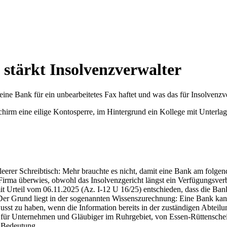
tärkt Insolvenzverwalter
ne Bank für ein unbearbeitetes Fax haftet und was das für Insolvenzv
n leerer Schreibtisch: Mehr brauchte es nicht, damit eine Bank am fol
irma überwies, obwohl das Insolvenzgericht längst ein Verfügungsverb
it Urteil vom 06.11.2025 (Az. I-12 U 16/25) entschieden, dass die Ba
 Der Grund liegt in der sogenannten Wissenszurechnung: Eine Bank kann
sst zu haben, wenn die Information bereits in der zuständigen Abteil
 für Unternehmen und Gläubiger im Ruhrgebiet, von Essen-Rüttenscheid
e Bedeutung.