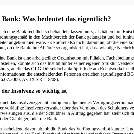
 Bank: Was bedeutet das eigentlich?
ch eine Bank rechtlich so behandeln lassen muss, als hätten ihre Entsc
ordnungsgemäß in den Machtbereich der Bank gelangt ist und bei funkti
beiter angekommen wäre. Es kommt also nicht darauf an, ob die eine ko
auf, ob die Bank ihre Abläufe so organisiert hat, dass wichtige Nachric
ine Bank ist eine arbeitsteilige Organisation mit Filialen, Fachabteil
stellen, könnte sich das Institut hinter seiner eigenen Struktur verstec
hofs, an die das OLG Düsseldorf anknüpft: Jede am Rechtsverkehr te
he Informationen die entscheidenden Personen erreichen (grundlegend B
6.07.2009, Az. IX ZR 118/08).
er Insolvenz so wichtig ist
dnet das Insolvenzgericht häufig ein allgemeines Verfügungsverbot nac
r vorläufige Insolvenzverwalter über das Vermögen des Schuldners ve
weisungen aus, die der Schuldner in Auftrag gegeben hat, stellt sich d
t der Gläubiger, oder die Bank.
ntscheidend davon ab, ob die Bank das Verfügungsverbot kannte. Und 