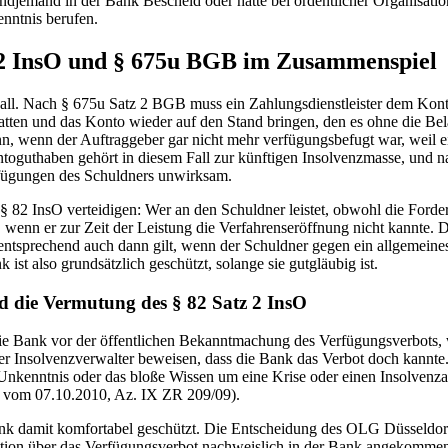
ndjemand in der Bank Bescheid oder hätte bei ordentlicher Organisati
enntnis berufen.
 82 InsO und § 675u BGB im Zusammenspiel
all. Nach § 675u Satz 2 BGB muss ein Zahlungsdienstleister dem Konto
atten und das Konto wieder auf den Stand bringen, den es ohne die Bel
ann, wenn der Auftraggeber gar nicht mehr verfügungsbefugt war, weil e
oguthaben gehört in diesem Fall zur künftigen Insolvenzmasse, und na
fügungen des Schuldners unwirksam.
 § 82 InsO verteidigen: Wer an den Schuldner leistet, obwohl die Ford
i, wenn er zur Zeit der Leistung die Verfahrenseröffnung nicht kannte.
sO entsprechend auch dann gilt, wenn der Schuldner gegen ein allgemein
 ist also grundsätzlich geschützt, solange sie gutgläubig ist.
nd die Vermutung des § 82 Satz 2 InsO
t die Bank vor der öffentlichen Bekanntmachung des Verfügungsverbots,
r Insolvenzverwalter beweisen, dass die Bank das Verbot doch kannte
e Unkenntnis oder das bloße Wissen um eine Krise oder einen Insolvenza
l vom 07.10.2010, Az. IX ZR 209/09).
ank damit komfortabel geschützt. Die Entscheidung des OLG Düsseldorf 
tion über das Verfügungsverbot nachweislich in der Bank angekommen 