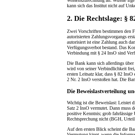
Wissenszurechnung an: Wusste irge
kann sich das Institut nicht auf Unk
2. Die Rechtslage: §
Zwei Vorschriften bestimmen den F
autorisierten Zahlungsvorgangs erst
autorisiert ist eine Zahlung auch d
Verfügungsverbot bestand. Das Kont
Verbindung mit § 24 InsO sind Ver
Die Bank kann sich allerdings über
wird von seiner Verbindlichkeit fre
ersten Leitsatz klar, dass § 82 In
2 Nr. 2 InsO verstoßen hat. Die Bank
Die Beweislastverteilung u
Wichtig ist die Beweislast: Leiste
Satz 2 InsO vermutet. Dann muss de
positive Kenntnis; grob fahrlässig
Rechtsprechung nicht (BGH, Urtei
Auf den ersten Blick scheint die B
Vermutung kippt, wenn die Informa