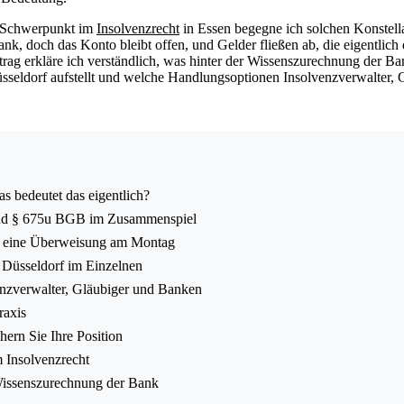
m Schwerpunkt im
Insolvenzrecht
in Essen begegne ich solchen Konstella
ank, doch das Konto bleibt offen, und Gelder fließen ab, die eigentlich
rag erkläre ich verständlich, was hinter der Wissenszurechnung der Ba
seldorf aufstellt und welche Handlungsoptionen Insolvenzverwalter, 
 bedeutet das eigentlich?
 und § 675u BGB im Zusammenspiel
g, eine Überweisung am Montag
Düsseldorf im Einzelnen
venzverwalter, Gläubiger und Banken
raxis
hern Sie Ihre Position
m Insolvenzrecht
 Wissenszurechnung der Bank