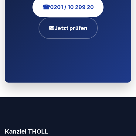
☎
0201 / 10 299 20
✉
Jetzt prüfen
Kanzlei THOLL